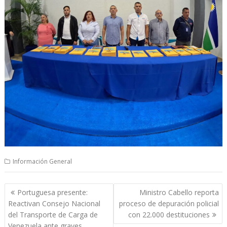
Información General
Navegación
Portuguesa presente:
Ministro Cabello reporta
de
Reactivan Consejo Nacional
proceso de depuración policial
entradas
del Transporte de Carga de
con 22.000 destituciones
Venezuela ante graves