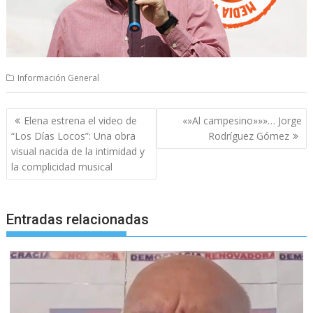
Información General
Navegación
Elena estrena el video de
«»Al campesino»»»… Jorge
de
“Los Días Locos”: Una obra
Rodríguez Gómez
entradas
visual nacida de la intimidad y
la complicidad musical
Entradas relacionadas