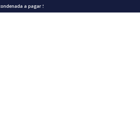
n la actual coyuntura
ones de dólares por afectaciones a la salud mental de los niño
Vozinha genera furor en su presentación en e