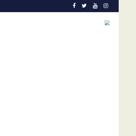
s
l Colo Colo de Chile
Gobierno y oposición de Venezuela instalan un proce