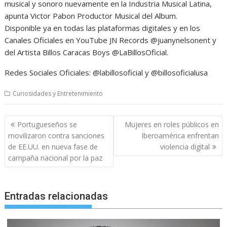
musical y sonoro nuevamente en la Industria Musical Latina,
apunta Victor Pabon Productor Musical del Album.
Disponible ya en todas las plataformas digitales y en los
Canales Oficiales en YouTube JN Records @juanynelsonent y
del Artista Billos Caracas Boys @LaBillosOficial.
Redes Sociales Oficiales: @labillosoficial y @billosoficialusa
Curiosidades y Entretenimiento
Navegación
Portugueseños se
Mujeres en roles públicos en
de
movilizaron contra sanciones
Iberoamérica enfrentan
entradas
de EE.UU. en nueva fase de
violencia digital
campaña nacional por la paz
Entradas relacionadas