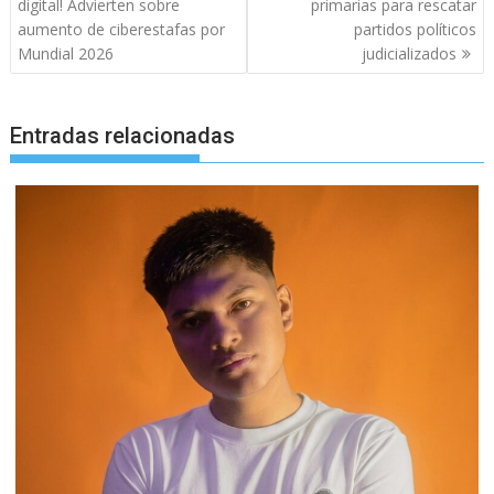
de
digital! Advierten sobre
primarias para rescatar
entradas
aumento de ciberestafas por
partidos políticos
Mundial 2026
judicializados
Entradas relacionadas