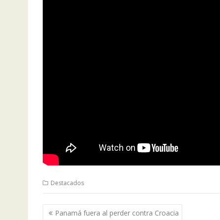
Destacados
Navegación
Panamá fuera al perder contra Croacia