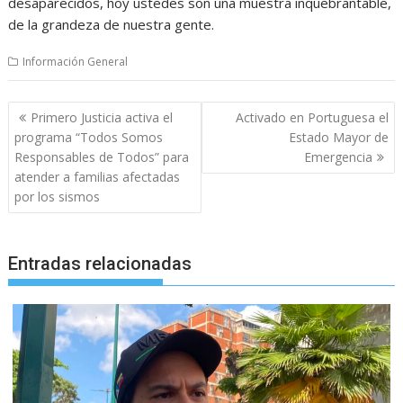
desaparecidos, hoy ustedes son una muestra inquebrantable,
de la grandeza de nuestra gente.
Información General
Navegación
Primero Justicia activa el
Activado en Portuguesa el
de
programa “Todos Somos
Estado Mayor de
entradas
Responsables de Todos” para
Emergencia
atender a familias afectadas
por los sismos
Entradas relacionadas