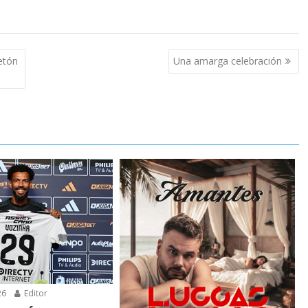
etón
Una amarga celebración
26
Editor