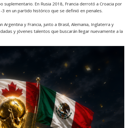
po suplementario. En Rusia 2018, Francia derrotó a Croacia por
3 en un partido histórico que se definió en penales.
Argentina y Francia, junto a Brasil, Alemania, Inglaterra y
olidadas y jóvenes talentos que buscarán llegar nuevamente a la