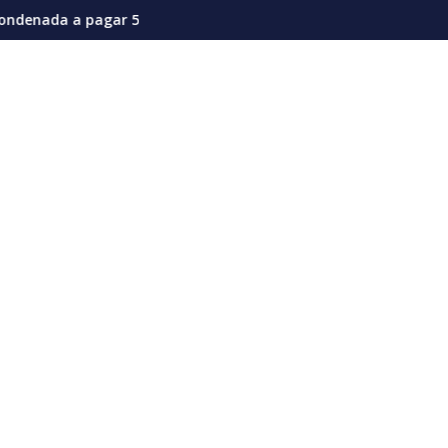
ctual coyuntura
e dólares por afectaciones a la salud mental de los niños
Vozinha genera furor en su presentación en el Col