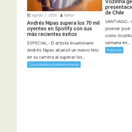
Vozinha ge
presentaci
de Chile
agosto 7, 2026
Editor
SANTIAGO.- E
Andrés Nipas supera los 70 mil
oyentes en Spotify con sus
Josimar José
más recientes éxitos
como Vozinha
semana en...
ESPECIAL.- El artista ecuatoriano
Andrés Nipas alcanzó un nuevo hito
Deportes
en su carrera al superar los...
Curiosidades y Entretenimiento