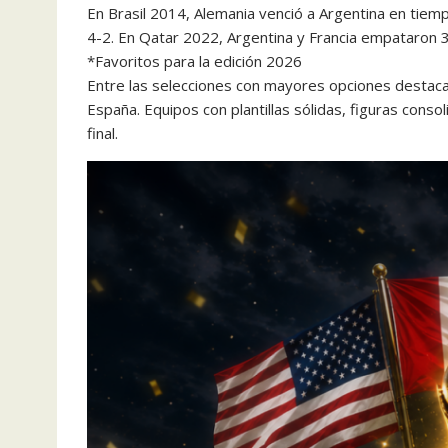
En Brasil 2014, Alemania venció a Argentina en tiem
4-2. En Qatar 2022, Argentina y Francia empataron 3-
*Favoritos para la edición 2026
Entre las selecciones con mayores opciones destacan 
España. Equipos con plantillas sólidas, figuras cons
final.