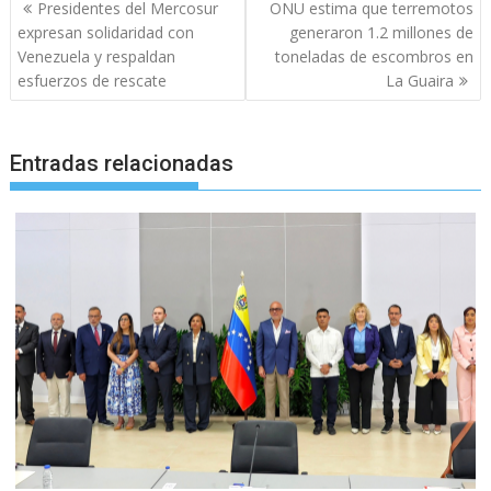
Navegación
Presidentes del Mercosur
ONU estima que terremotos
de
expresan solidaridad con
generaron 1.2 millones de
entradas
Venezuela y respaldan
toneladas de escombros en
esfuerzos de rescate
La Guaira
Entradas relacionadas