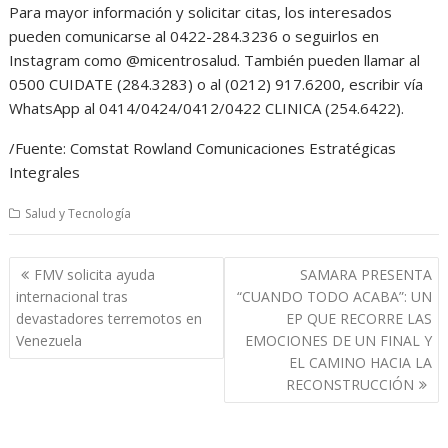
Para mayor información y solicitar citas, los interesados
pueden comunicarse al 0422-284.3236 o seguirlos en
Instagram como @micentrosalud. También pueden llamar al
0500 CUIDATE (284.3283) o al (0212) 917.6200, escribir vía
WhatsApp al 0414/0424/0412/0422 CLINICA (254.6422).
/Fuente: Comstat Rowland Comunicaciones Estratégicas
Integrales
Salud y Tecnología
Navegación
FMV solicita ayuda
SAMARA PRESENTA
de
internacional tras
“CUANDO TODO ACABA”: UN
entradas
devastadores terremotos en
EP QUE RECORRE LAS
Venezuela
EMOCIONES DE UN FINAL Y
EL CAMINO HACIA LA
RECONSTRUCCIÓN