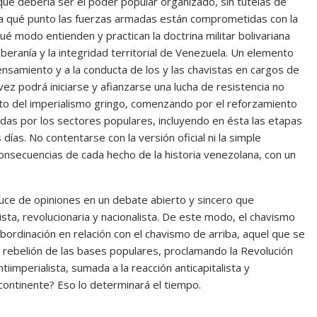
ue debería ser el poder popular organizado, sin tutelas de
sta qué punto las fuerzas armadas están comprometidas con la
ué modo entienden y practican la doctrina militar bolivariana
eranía y la integridad territorial de Venezuela. Un elemento
pensamiento y a la conducta de los y las chavistas en cargos de
z podrá iniciarse y afianzarse una lucha de resistencia no
to del imperialismo gringo, comenzando por el reforzamiento
bradas por los sectores populares, incluyendo en ésta las etapas
días. No contentarse con la versión oficial ni la simple
consecuencias de cada hecho de la historia venezolana, con un
uce de opiniones en un debate abierto y sincero que
lista, revolucionaria y nacionalista. De este modo, el chavismo
ubordinación en relación con el chavismo de arriba, aquel que se
a rebelión de las bases populares, proclamando la Revolución
iimperialista, sumada a la reacción anticapitalista y
continente? Eso lo determinará el tiempo.