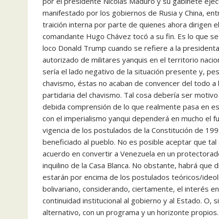
por el presidente Nicolás Maduro y su gabinete eje
manifestado por los gobiernos de Rusia y China, entr
traición interna por parte de quienes ahora dirigen el
comandante Hugo Chávez tocó a su fin. Es lo que se 
loco Donald Trump cuando se refiere a la president
autorizado de militares yanquis en el territorio nacio
sería el lado negativo de la situación presente y, p
chavismo, éstas no acaban de convencer del todo a 
partidaria del chavismo. Tal cosa debería ser motivo
debida comprensión de lo que realmente pasa en esta
con el imperialismo yanqui dependerá en mucho el fu
vigencia de los postulados de la Constitución de 19
beneficiado al pueblo. No es posible aceptar que tal 
acuerdo en convertir a Venezuela en un protectorado
inquilino de la Casa Blanca. No obstante, habrá que 
estarán por encima de los postulados teóricos/ideo
bolivariano, considerando, ciertamente, el interés en
continuidad institucional al gobierno y al Estado. O,
alternativo, con un programa y un horizonte propios.