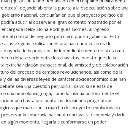
cutivo (quizá confiando demasiado en el respaldo públicamente
e otros), dejando abierta la puerta a la especulación sobre una
 gobierno nacional, concluirían en que el proyecto político del
podría aducir al observar el gran contento mostrado por el
a encargada Delcy Eloina Rodríguez Gómez, al ingreso
nal y al control del negocio petrolero por su gobierno. Ésto
ese a las exiguas explicaciones que han dado voceros del
la mayoría de la población, independientemente de si es o no
 de un debate serio entre los chavistas, puesto que de la
 extraña relación transaccional, de amistad y de colaboración
turo del proceso de cambios revolucionarios, así como de la
99 y de las diversas leyes de carácter socioeconómico que han
debate sea una cuestión perjudicial, salvo si se está de
 o una neocolonia gringa, como lo insinúa burlonamente el
dilucidar aún hasta qué punto las decisiones pragmáticas
lógicos que marcaron la marcha del proyecto revolucionario
 preservar la soberanía nacional, reactivar la economía y darle
 si en algún momento, llegaría a conformarse un poder