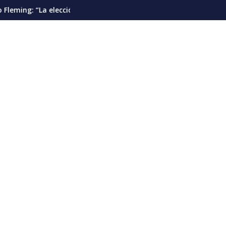
”
presidencial debería pautarse para diciembre de 2028”
Cáncer de pulmón en Venezuela: la detecc