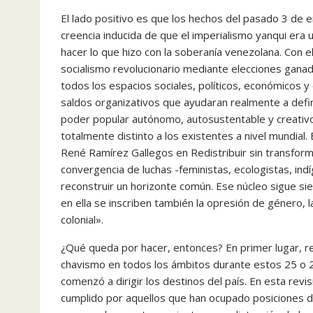
El lado positivo es que los hechos del pasado 3 de e
creencia inducida de que el imperialismo yanqui era 
hacer lo que hizo con la soberanía venezolana. Con e
socialismo revolucionario mediante elecciones gana
todos los espacios sociales, políticos, económicos y 
saldos organizativos que ayudaran realmente a definir
poder popular autónomo, autosustentable y creativ
totalmente distinto a los existentes a nivel mundial
René Ramírez Gallegos en Redistribuir sin transformar.
convergencia de luchas -feministas, ecologistas, ind
reconstruir un horizonte común. Ese núcleo sigue sien
en ella se inscriben también la opresión de género, la
colonial».
¿Qué queda por hacer, entonces? En primer lugar, real
chavismo en todos los ámbitos durante estos 25 o
comenzó a dirigir los destinos del país. En esta rev
cumplido por aquellos que han ocupado posiciones de 