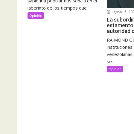
sabiduría popular nos señala en el
laberinto de los tiempos que...
agosto 5, 20
Opinión
La subordi
estamento m
autoridad c
RAIMOND GUT
instituciones
venezolanas, l
se...
Opinión