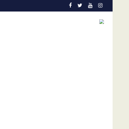
ión temprana es la gran aliada para salvar vidas
Admisión de culpa