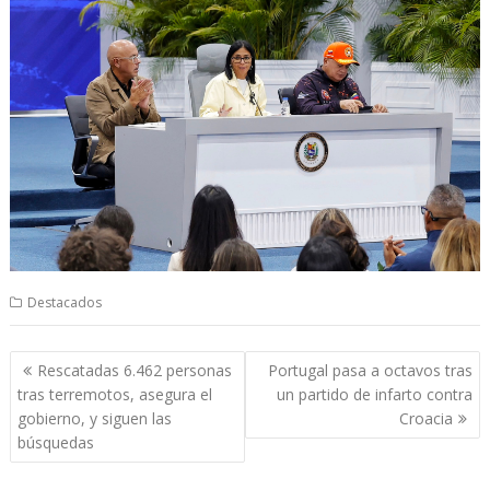
Destacados
Navegación
Rescatadas 6.462 personas
Portugal pasa a octavos tras
de
tras terremotos, asegura el
un partido de infarto contra
entradas
gobierno, y siguen las
Croacia
búsquedas