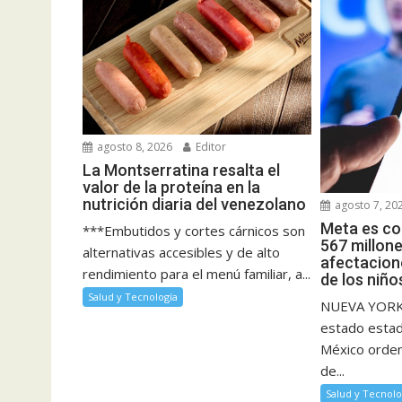
agosto 8, 2026
Editor
La Montserratina resalta el
valor de la proteína en la
nutrición diaria del venezolano
agosto 7, 20
Meta es co
***Embutidos y cortes cárnicos son
567 millone
alternativas accesibles y de alto
afectacione
rendimiento para el menú familiar, a...
de los niño
Salud y Tecnología
NUEVA YORK.-
estado esta
México orden
de...
Salud y Tecnolo