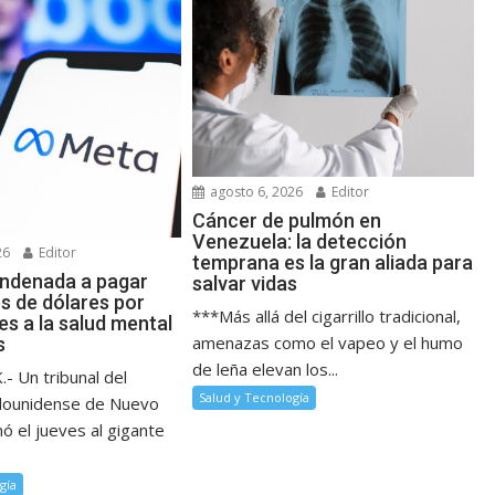
agosto 6, 2026
Editor
Cáncer de pulmón en
Venezuela: la detección
26
Editor
temprana es la gran aliada para
ndenada a pagar
salvar vidas
s de dólares por
***Más allá del cigarrillo tradicional,
s a la salud mental
amenazas como el vapeo y el humo
s
de leña elevan los...
 Un tribunal del
Salud y Tecnología
dounidense de Nuevo
ó el jueves al gigante
gía