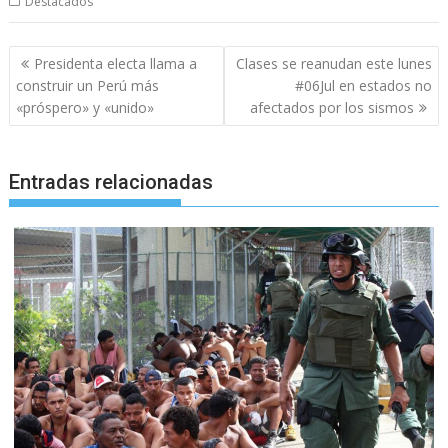
Destacados
Navegación
Presidenta electa llama a
Clases se reanudan este lunes
de
construir un Perú más
#06Jul en estados no
entradas
«próspero» y «unido»
afectados por los sismos
Entradas relacionadas