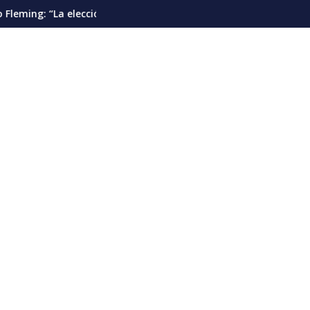
s”
 presidencial debería pautarse para diciembre de 2028”
Cáncer de pulmón en Venezuela: la detec