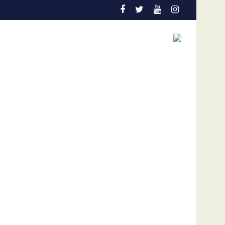
ción temprana es la gran aliada para salvar vidas
Admisión de culpa