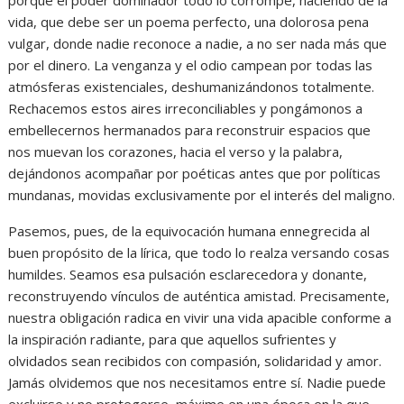
vida, que debe ser un poema perfecto, una dolorosa pena
vulgar, donde nadie reconoce a nadie, a no ser nada más que
por el dinero. La venganza y el odio campean por todas las
atmósferas existenciales, deshumanizándonos totalmente.
Rechacemos estos aires irreconciliables y pongámonos a
embellecernos hermanados para reconstruir espacios que
nos muevan los corazones, hacia el verso y la palabra,
dejándonos acompañar por poéticas antes que por políticas
mundanas, movidas exclusivamente por el interés del maligno.
Pasemos, pues, de la equivocación humana ennegrecida al
buen propósito de la lírica, que todo lo realza versando cosas
humildes. Seamos esa pulsación esclarecedora y donante,
reconstruyendo vínculos de auténtica amistad. Precisamente,
nuestra obligación radica en vivir una vida apacible conforme a
la inspiración radiante, para que aquellos sufrientes y
olvidados sean recibidos con compasión, solidaridad y amor.
Jamás olvidemos que nos necesitamos entre sí. Nadie puede
excluirse y no protegerse, máxime en una época en la que