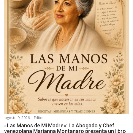
n
d
e
e
n
t
r
a
d
a
s
agosto 9, 2026
Editor
«Las Manos de Mi Madre»: La Abogado y Chef
venezolana Marianna Montanaro presenta un libro