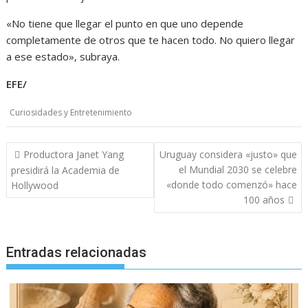
«No tiene que llegar el punto en que uno depende
completamente de otros que te hacen todo. No quiero llegar
a ese estado», subraya.
EFE/
Curiosidades y Entretenimiento
N
Productora Janet Yang
Uruguay considera «justo» que
a
el Mundial 2030 se celebre
presidirá la Academia de
«donde todo comenzó» hace
Hollywood
v
100 años
e
g
a
Entradas relacionadas
c
i
ó