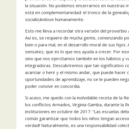
la situación. No podemos encerrarnos en nuestras mi
está en complementariedad: el tronco de la genealog
socializándose humanamente.
Esto me lleva a recordar otra versión del proverbio a
Así es, se requiere de mucha gente, comenzando por
bien o para mal, en el desarrollo moral de sus hijos. Al
sensatez, que es lo que nos ayuda a crecer. Por es
sino que nos ejercitamos también en los hábitos y val
integradoras. Descubriremos que tan significativo 
acariciar o herir y el mismo andar, que puede hacer 
oportunidades de aprendizaje, no se le pueden negar
poder convivir en concordia.
Si acaso, me quedo con la inolvidable receta de la Re
los conflictos Armados, Virginia Gamba, durante la R
instituciones en octubre de 2017: “Las escuelas de
común garantizar que todos los niños tengan acceso a
verdad! Naturalmente, es una responsabilidad colect