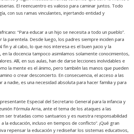
serias. El reencuentro es valioso para caminar juntos. Todo
ía, con sus ramas vinculantes, injertando entidad y
fricano: “Para educar a un hijo se necesita a todo un pueblo”.
 la parentela. Desde luego, los padres siempre inciden para
 fin y al cabo, lo que nos interesa es el buen juicio y la
o, en la docencia tampoco asimilamos solamente conocimientos,
ores. Allí, en sus aulas, han de darse lecciones inolvidables e
como la mente es el ánimo, pero también las manos que pueden
camino o crear desconcierto. En consecuencia, el acceso a las
 a nadie, es una necesidad absoluta para hacer familia y para
presentante Especial del Secretario General para la infancia y
eunión Fórmula Arria, ante el tema de los ataques a las
ben ser tratadas como santuarios y es nuestra responsabilidad
 la educación, incluso en tiempos de conflicto”. ¡Qué gran
iva repensar la educación y rediseñar los sistemas educativos,