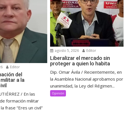
agosto 5, 2026
Editor
Liberalizar el mercado sin
proteger a quien lo habita
26
Editor
Dip. Omar Ávila / Recientemente, en
nación del
la Asamblea Nacional aprobamos por
ilitar a la
ivil
unanimidad, la Ley del Régimen...
IÉRREZ / En las
Opinión
 de formación militar
a frase “Eres un civil”