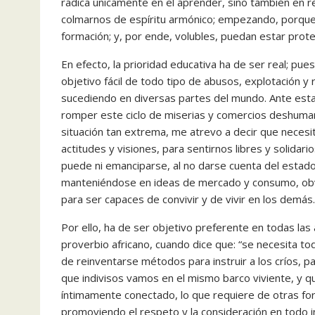
radica únicamente en el aprender, sino también en r
colmarnos de espíritu armónico; empezando, porque e
formación; y, por ende, volubles, puedan estar prote
En efecto, la prioridad educativa ha de ser real; pue
objetivo fácil de todo tipo de abusos, explotación 
sucediendo en diversas partes del mundo. Ante esta t
romper este ciclo de miserias y comercios deshuman
situación tan extrema, me atrevo a decir que nece
actitudes y visiones, para sentirnos libres y solida
puede ni emanciparse, al no darse cuenta del estad
manteniéndose en ideas de mercado y consumo, obvi
para ser capaces de convivir y de vivir en los demás.
Por ello, ha de ser objetivo preferente en todas las
proverbio africano, cuando dice que: “se necesita to
de reinventarse métodos para instruir a los críos, pa
que indivisos vamos en el mismo barco viviente, y 
íntimamente conectado, lo que requiere de otras f
promoviendo el respeto y la consideración en todo 