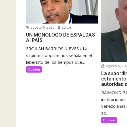
agosto 6, 2026
Editor
UN MONÓLOGO DE ESPALDAS
Al PAÍS
FROILÁN BARRIOS NIEVES / La
sabiduría popular nos señala en el
laberinto de los tiempos que...
agosto 5, 20
Opinión
La subordi
estamento m
autoridad c
RAIMOND GUT
instituciones
venezolanas, l
se...
Opinión