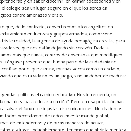
eprenderse y en saber discernir, en calmar abecedarios y en
l colegio sea un lugar seguro en el que los seres en
gidos contra amenazas y crisis.
sto que, de lo contrario, convertiremos a los angelitos en
y reclutamiento en fuerzas y grupos armados, como viene
riste realidad, la urgencia de ayuda pedagógica es vital, para
izadores, que nos están dejando sin corazón. Dada la
sitamos más que nunca, centros de enseñanza que modifiquen
rios. Téngase presente que, buena parte de la ciudadanía no
o confuso por el que camina, muchas veces como un esclavo,
ando que esta vida no es un juego, sino un deber de madurar
 agendas políticas el camino educativo. Nos lo recuerda, un
da una aldea para educar a un niño”. Pero en esa población han
ra salvar el futuro de injustas discriminaciones. No olvidemos
que todos necesitamos de todos en este mundo global,
ormas de entendernos y de otras maneras de actuar,
instante y lugar. Indudablemente, tenemos que abrir la mente a