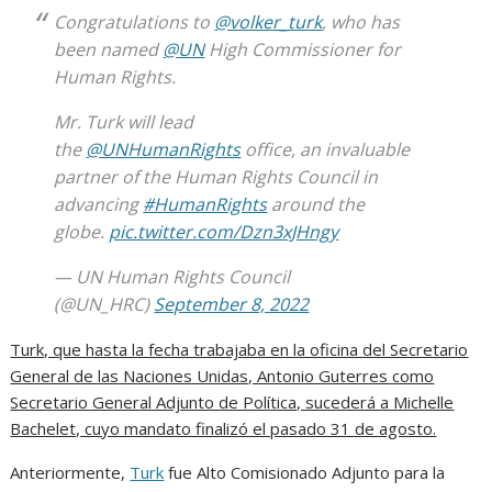
Congratulations to
@volker_turk
, who has
been named
@UN
High Commissioner for
Human Rights.
Mr. Turk will lead
the
@UNHumanRights
office, an invaluable
partner of the Human Rights Council in
advancing
#HumanRights
around the
globe.
pic.twitter.com/Dzn3xJHngy
— UN Human Rights Council
(@UN_HRC)
September 8, 2022
Turk, que hasta la fecha trabajaba en la oficina del Secretario
General de las Naciones Unidas, Antonio Guterres como
Secretario General Adjunto de Política, sucederá a Michelle
Bachelet, cuyo mandato finalizó el pasado 31 de agosto.
Anteriormente,
Turk
fue Alto Comisionado Adjunto para la