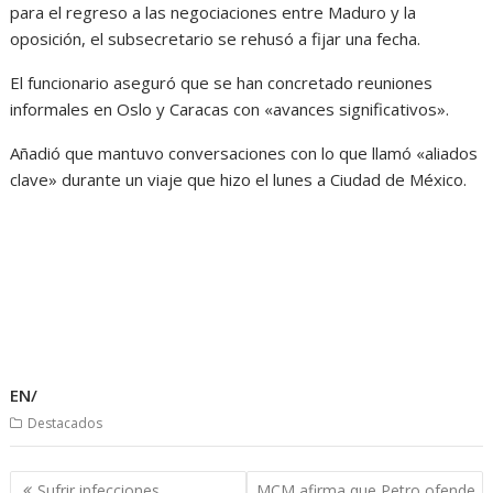
para el regreso a las negociaciones entre Maduro y la
oposición, el subsecretario se rehusó a fijar una fecha.
El funcionario aseguró que se han concretado reuniones
informales en Oslo y Caracas con «avances significativos».
Añadió que mantuvo conversaciones con lo que llamó «aliados
clave» durante un viaje que hizo el lunes a Ciudad de México.
EN/
Destacados
Navegación
Sufrir infecciones
MCM afirma que Petro ofende