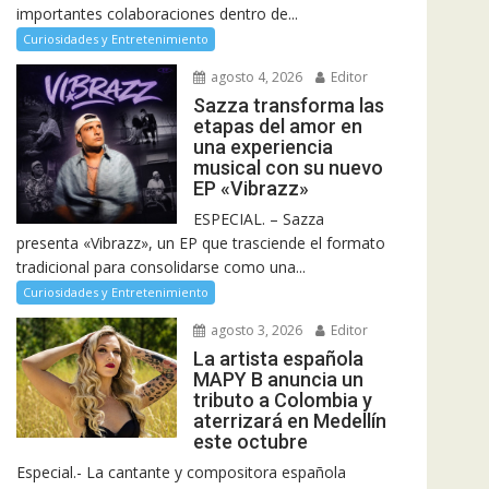
importantes colaboraciones dentro de...
Curiosidades y Entretenimiento
agosto 4, 2026
Editor
Sazza transforma las
etapas del amor en
una experiencia
musical con su nuevo
EP «Vibrazz»
ESPECIAL. – Sazza
presenta «Vibrazz», un EP que trasciende el formato
tradicional para consolidarse como una...
Curiosidades y Entretenimiento
agosto 3, 2026
Editor
La artista española
MAPY B anuncia un
tributo a Colombia y
aterrizará en Medellín
este octubre
Especial.- La cantante y compositora española