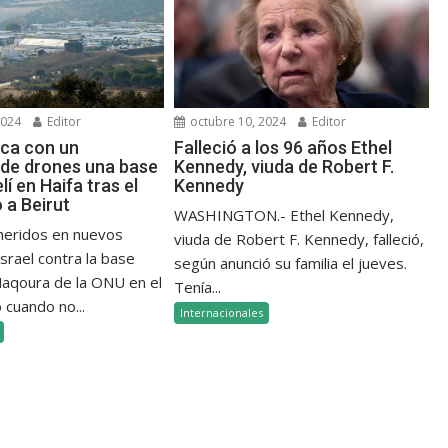
2024
Editor
octubre 10, 2024
Editor
aca con un
Falleció a los 96 años Ethel
de drones una base
Kennedy, viuda de Robert F.
elí en Haifa tras el
Kennedy
a Beirut
WASHINGTON.- Ethel Kennedy,
 heridos en nuevos
viuda de Robert F. Kennedy, falleció,
srael contra la base
según anunció su familia el jueves.
 Naqoura de la ONU en el
Tenía...
 cuando no...
Internacionales