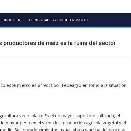
TECNOLOGÍA
CURIOSIDADES Y ENTRETENIMIENTO
s productores de maíz es la ruina del sector
ico este miércoles #19oct por Fedeagro en torno a la situación
gricultura venezolana. Es el de mayor superficie cultivada, el
 mayor peso en el valor dela producción agrícola vegetal y el
omedio. Sus encadenamientos aguas abajo y arriba del proceso