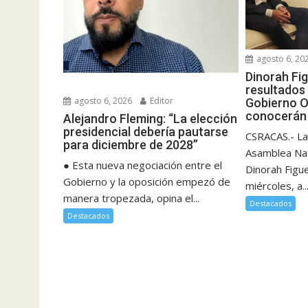
agosto 6, 20
Dinorah Fi
resultados 
agosto 6, 2026
Editor
Gobierno O
conocerán 
Alejandro Fleming: “La elección
presidencial debería pautarse
CSRACAS.- La
para diciembre de 2028”
Asamblea Nac
● Esta nueva negociación entre el
Dinorah Figu
Gobierno y la oposición empezó de
miércoles, a..
manera tropezada, opina el...
Destacados
Destacados