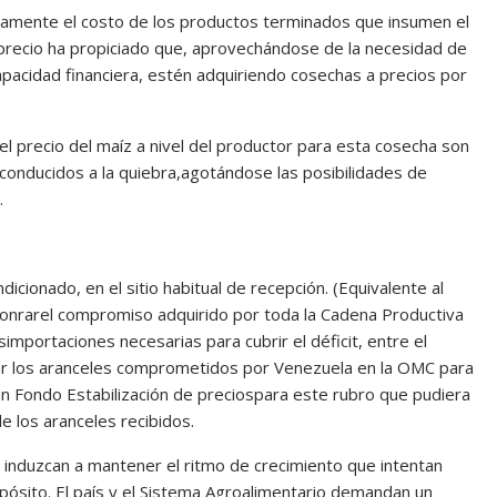
ativamente el costo de los productos terminados que insumen el
 precio ha propiciado que, aprovechándose de la necesidad de
apacidad financiera, estén adquiriendo cosechas a precios por
l precio del maíz a nivel del productor para esta cosecha son
 conducidos a la quiebra,agotándose las posibilidades de
.
icionado, en el sitio habitual de recepción. (Equivalente al
onrarel compromiso adquirido por toda la Cadena Productiva
simportaciones necesarias para cubrir el déficit, entre el
car los aranceles comprometidos por Venezuela en la OMC para
 un Fondo Estabilización de preciospara este rubro que pudiera
de los aranceles recibidos.
s induzcan a mantener el ritmo de crecimiento que intentan
ósito. El país y el Sistema Agroalimentario demandan un