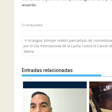
acuerdo.
Destacados
Navegación
Acarigua: Inmujer realizó pancartazo de concientiza
de
por el Día Internacional de la Lucha contra el Cáncer d
entradas
Mama
Entradas relacionadas