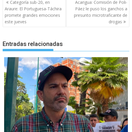
Navegación
Categoría sub-20, en
Acarigua: Comisión de Poli-
de
Araure: El Portuguesa-Táchira
Páez le puso los ganchos a
entradas
promete grandes emociones
presunto microtraficante de
este jueves
drogas
Entradas relacionadas