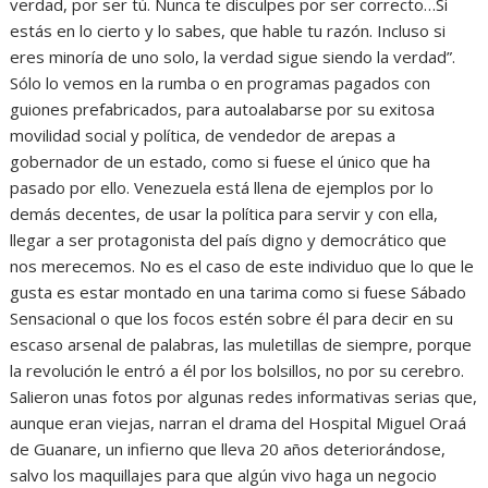
verdad, por ser tú. Nunca te disculpes por ser correcto…Si
estás en lo cierto y lo sabes, que hable tu razón. Incluso si
eres minoría de uno solo, la verdad sigue siendo la verdad”.
Sólo lo vemos en la rumba o en programas pagados con
guiones prefabricados, para autoalabarse por su exitosa
movilidad social y política, de vendedor de arepas a
gobernador de un estado, como si fuese el único que ha
pasado por ello. Venezuela está llena de ejemplos por lo
demás decentes, de usar la política para servir y con ella,
llegar a ser protagonista del país digno y democrático que
nos merecemos. No es el caso de este individuo que lo que le
gusta es estar montado en una tarima como si fuese Sábado
Sensacional o que los focos estén sobre él para decir en su
escaso arsenal de palabras, las muletillas de siempre, porque
la revolución le entró a él por los bolsillos, no por su cerebro.
Salieron unas fotos por algunas redes informativas serias que,
aunque eran viejas, narran el drama del Hospital Miguel Oraá
de Guanare, un infierno que lleva 20 años deteriorándose,
salvo los maquillajes para que algún vivo haga un negocio