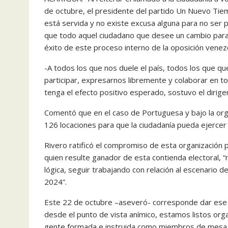
de octubre, el presidente del partido Un Nuevo Ti
está servida y no existe excusa alguna para no ser p
que todo aquel ciudadano que desee un cambio para e
éxito de este proceso interno de la oposición venez
-A todos los que nos duele el país, todos los que q
participar, expresarnos libremente y colaborar en 
tenga el efecto positivo esperado, sostuvo el dirigen
Comentó que en el caso de Portuguesa y bajo la orga
126 locaciones para que la ciudadanía pueda ejercer
Rivero ratificó el compromiso de esta organización p
quien resulte ganador de esta contienda electoral, 
lógica, seguir trabajando con relación al escenario d
2024”.
Este 22 de octubre –aseveró- corresponde dar ese 
desde el punto de vista anímico, estamos listos or
gente formada e instruida como miembros de mesa en