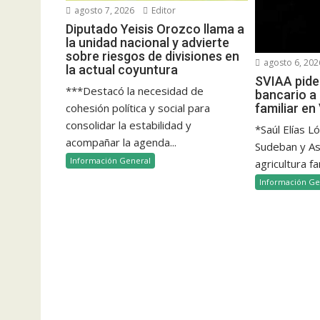
agosto 7, 2026
Editor
Diputado Yeisis Orozco llama a
la unidad nacional y advierte
sobre riesgos de divisiones en
agosto 6, 202
la actual coyuntura
SVIAA pide 
***Destacó la necesidad de
bancario a 
cohesión política y social para
familiar e
consolidar la estabilidad y
*Saúl Elías L
acompañar la agenda...
Sudeban y Aso
Información General
agricultura fam
Información Ge