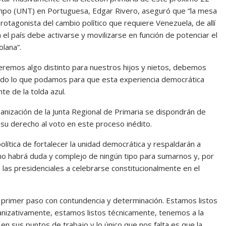
empo (UNT) en Portuguesa, Edgar Rivero, aseguró que “la mesa
rotagonista del cambio político que requiere Venezuela, de allí
l país debe activarse y movilizarse en función de potenciar el
olana”.
ueremos algo distinto para nuestros hijos y nietos, debemos
todo lo que podamos para que esta experiencia democrática
te de la tolda azul.
nización de la Junta Regional de Primaria se dispondrán de
 su derecho al voto en este proceso inédito.
olítica de fortalecer la unidad democrática y respaldarán a
“no habrá duda y complejo de ningún tipo para sumarnos y, por
e las presidenciales a celebrarse constitucionalmente en el
primer paso con contundencia y determinación. Estamos listos
ganizativamente, estamos listos técnicamente, tenemos a la
 sus puntos de trabajo y lo único que nos falta es que la