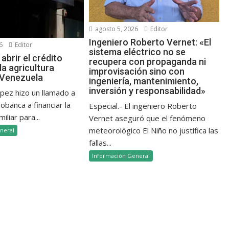
agosto 5, 2026
Editor
Ingeniero Roberto Vernet: «El
6
Editor
sistema eléctrico no se
abrir el crédito
recupera con propaganda ni
la agricultura
improvisación sino con
n Venezuela
ingeniería, mantenimiento,
inversión y responsabilidad»
ópez hizo un llamado a
banca a financiar la
Especial.- El ingeniero Roberto
iliar para...
Vernet aseguró que el fenómeno
meteorológico El Niño no justifica las
neral
fallas...
Información General