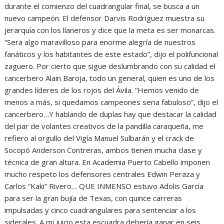
durante el comienzo del cuadrangular final, se busca a un
nuevo campeón. El defensor Darvis Rodríguez muestra su
jerarquía con los llaneros y dice que la meta es ser monarcas.
“Sera algo maravilloso para enorme alegría de nuestros
fanáticos y los habitantes de este estado”, dijo el polifuncional
zaguero. Por cierto que sigue deslumbrando con su calidad el
cancerbero Alain Baroja, todo un general, quien es uno de los
grandes líderes de los rojos del Ávila. “Hemos venido de
menos a más, si quedamos campeones seria fabuloso”, dijo el
cancerbero…Y hablando de duplas hay que destacar la calidad
del par de volantes creativos de la pandilla caraqueña, me
refiero al orgullo del Vigía Manuel Sulbarán y el crack de
Socopó Anderson Contreras, ambos tienen mucha clase y
técnica de gran altura. En Academia Puerto Cabello imponen
mucho respeto los defensores centrales Edwin Peraza y
Carlos “Kaki” Rivero… QUE INMENSO estuvo Adolis García
para ser la gran bujía de Texas, con quince carreras
impulsadas y cinco cuadrangulares para sentenciar a los
siderales. A mi juicio esta escuadra debería ganar en seis