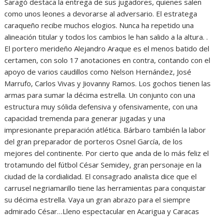
Saragó destaca la entrega de sus jugadores, quienes salen
como unos leones a devorarse al adversario. El estratega
caraqueño recibe muchos elogios. Nunca ha repetido una
alineación titular y todos los cambios le han salido a la altura. .
El portero merideño Alejandro Araque es el menos batido del
certamen, con solo 17 anotaciones en contra, contando con el
apoyo de varios caudillos como Nelson Hernández, José
Marrufo, Carlos Vivas y Jiovanny Ramos. Los gochos tienen las
armas para sumar la décima estrella. Un conjunto con una
estructura muy sólida defensiva y ofensivamente, con una
capacidad tremenda para generar jugadas y una
impresionante preparación atlética. Bárbaro también la labor
del gran preparador de porteros Osnel García, de los
mejores del continente. Por cierto que anda de lo más feliz el
trotamundo del fútbol César Semidey, gran personaje en la
ciudad de la cordialidad. El consagrado analista dice que el
carrusel negriamarillo tiene las herramientas para conquistar
su décima estrella. Vaya un gran abrazo para el siempre
admirado César…Lleno espectacular en Acarigua y Caracas