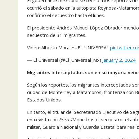
El gobernante mexicano se refirió a los reportes de 
ocurrió el sábado en la autopista Reynosa-Matamoro
confirmó el secuestro hasta el lunes.
El presidente Andrés Manuel López Obrador mencionó 
secuestro de 31 migrantes.
Video: Alberto Morales-EL UNIVERSAL
pic.twitter.c
— El Universal (@El_Universal_Mx)
January 2, 2024
Migrantes interceptados son en su mayoría ven
Según los reportes, los migrantes interceptados son
ciudad de Monterrey a Matamoros, fronteriza con Brow
Estados Unidos.
En tanto, el titular del Secretariado Ejecutivo de Se
entrevista con
Foro TV
que tras el secuestro, el aut
militar, Guardia Nacional y Guardia Estatal para real