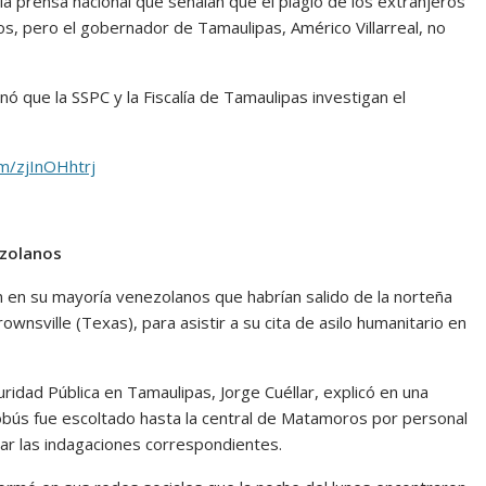
la prensa nacional que señalan que el plagio de los extranjeros
s, pero el gobernador de Tamaulipas, Américo Villarreal, no
que la SSPC y la Fiscalía de Tamaulipas investigan el
om/zjInOHhtrj
ezolanos
 en su mayoría venezolanos que habrían salido de la norteña
nsville (Texas), para asistir a su cita de asilo humanitario en
guridad Pública en Tamaulipas, Jorge Cuéllar, explicó en una
obús fue escoltado hasta la central de Matamoros por personal
izar las indagaciones correspondientes.