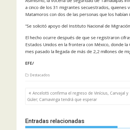
Asimismo, la vocería de Seguridad de Tamaulipas inf
a cinco de los 31 migrantes secuestrados, quienes v
Matamoros con dos de las personas que los habían 
“Se solicitó apoyo del Instituto Nacional de Migració
El hecho ocurre después de que se registraron cifra
Estados Unidos en la frontera con México, donde la 
mes pasado la llegada de más de 2,2 millones de m
EFE/
Destacados
Navegación
Ancelotti confirma el regreso de Vinícius, Carvajal y
de
Güler; Camavinga tendrá que esperar
entradas
Entradas relacionadas