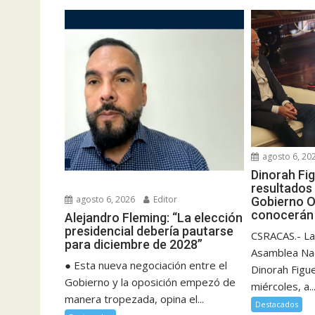
agosto 6, 20
Dinorah Fi
resultados 
agosto 6, 2026
Editor
Gobierno O
conocerán 
Alejandro Fleming: “La elección
presidencial debería pautarse
CSRACAS.- La
para diciembre de 2028”
Asamblea Nac
● Esta nueva negociación entre el
Dinorah Figu
Gobierno y la oposición empezó de
miércoles, a..
manera tropezada, opina el...
Destacados