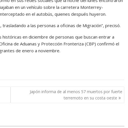
ormó en sus redes sociales que la noche del lunes encontraron
iajaban en un vehículo sobre la carretera Monterrey-
interceptado en el autobús, quienes después huyeron.
n, trasladando a las personas a oficinas de Migración”, precisó.
s históricas en diciembre de personas que buscan entrar a
Oficina de Aduanas y Protección Fronteriza (CBP) confirmó el
igrantes de enero a noviembre.
Japón informa de al menos 57 muertos por fuerte
terremoto en su costa oeste