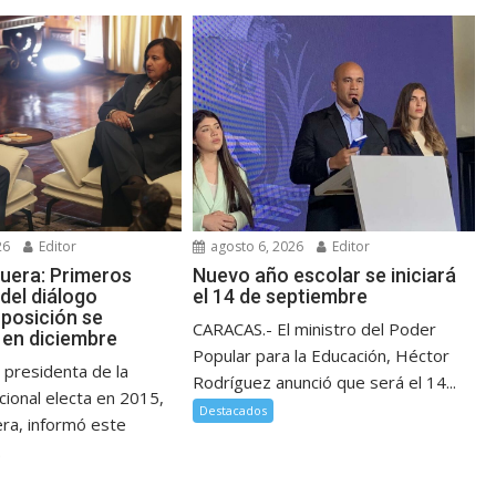
26
Editor
agosto 6, 2026
Editor
guera: Primeros
Nuevo año escolar se iniciará
del diálogo
el 14 de septiembre
posición se
CARACAS.- El ministro del Poder
en diciembre
Popular para la Educación, Héctor
 presidenta de la
Rodríguez anunció que será el 14...
ional electa en 2015,
Destacados
era, informó este
.