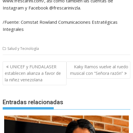
www.frescarini.com/, así como también las cuentas de
Instagram y Facebook @frescarinivzla.
/Fuente: Comstat Rowland Comunicaciones Estratégicas
Integrales
Salud y Tecnología
Navegación
UNICEF y FUNDALASER
Kaky Ramos vuelve al ruedo
de
establecen alianza a favor de
musical con “Señora razón”
entradas
la niñez venezolana
Entradas relacionadas