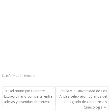
Información General
Navegación
Del municipio Guanare:
Iahula y la Universidad de Los
de
Extraordinario compartir entre
Andes celebraron 50 años del
entradas
atletas y leyendas deportivas
Postgrado de Obstetricia y
Ginecología