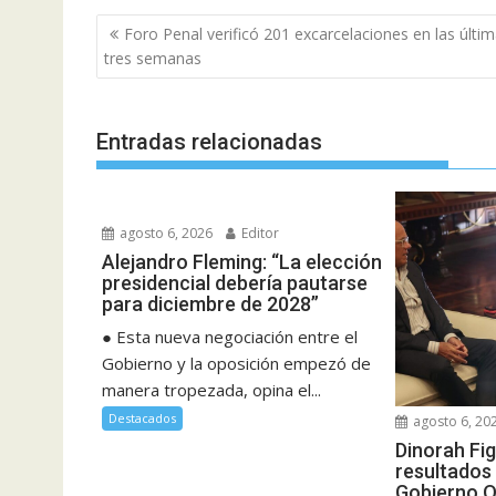
Navegación
Foro Penal verificó 201 excarcelaciones en las últi
de
tres semanas
entradas
Entradas relacionadas
agosto 6, 2026
Editor
Alejandro Fleming: “La elección
presidencial debería pautarse
para diciembre de 2028”
● Esta nueva negociación entre el
Gobierno y la oposición empezó de
manera tropezada, opina el...
Destacados
agosto 6, 20
Dinorah Fi
resultados 
Gobierno O