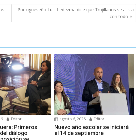
mas
Portugueseño Luis Ledezma dice que Trujillanos se alista
con todo
26
Editor
agosto 6, 2026
Editor
guera: Primeros
Nuevo año escolar se iniciará
del diálogo
el 14 de septiembre
posición se