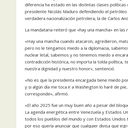
diferencia ha estado en las distintas clases política
presidente Nicolás Maduro defendiendo el petróleo 
verdadera nacionalización petrolera, la de Carlos And
La mandataria reiteró que «hay una mancha» en las 
«Hay una mancha cuando atacaron, agredieron, matar
pero no le tengamos miedo a la diplomacia, sabem
nuclear letal, sabemos y no tenemos miedo a encarar
contradicción histórica, no importa la tolda política
nuestra dignidad y nuestro honor», sentenció.
«No es que la presidenta encargada tiene miedo p
y si algún día me toca ir a Washington lo haré de pie
corresponde», afirmó.
«El año 2025 fue un muy buen año a pesar del bloque
La agenda energética entre Venezuela y Estados Uni
todos los pueblos del mundo y con Estados Unidos t
por eso quería anunciar que cualquier divisa que in