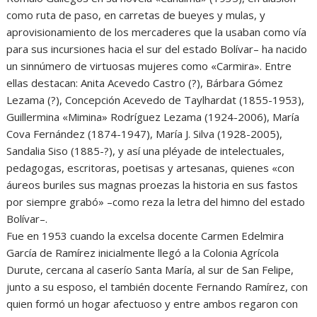
como ruta de paso, en carretas de bueyes y mulas, y
aprovisionamiento de los mercaderes que la usaban como vía
para sus incursiones hacia el sur del estado Bolívar– ha nacido
un sinnúmero de virtuosas mujeres como «Carmira». Entre
ellas destacan: Anita Acevedo Castro (?), Bárbara Gómez
Lezama (?), Concepción Acevedo de Taylhardat (1855-1953),
Guillermina «Mimina» Rodríguez Lezama (1924-2006), María
Cova Fernández (1874-1947), María J. Silva (1928-2005),
Sandalia Siso (1885-?), y así una pléyade de intelectuales,
pedagogas, escritoras, poetisas y artesanas, quienes «con
áureos buriles sus magnas proezas la historia en sus fastos
por siempre grabó» –como reza la letra del himno del estado
Bolívar–.
Fue en 1953 cuando la excelsa docente Carmen Edelmira
García de Ramírez inicialmente llegó a la Colonia Agrícola
Durute, cercana al caserío Santa María, al sur de San Felipe,
junto a su esposo, el también docente Fernando Ramírez, con
quien formó un hogar afectuoso y entre ambos regaron con