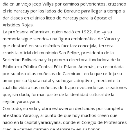
día en un viejo Jeep Willys por caminos polvorientos, cruzando
el río Yaracuy por los lados de Boraure para llegar a tiempo a
dar clases en el único liceo de Yaracuy para la época: el
Arístides Rojas.
La profesora «Carmira», quien nació en 1922, fue –y su
memoria sigue siendo– una figura emblemática de Yaracuy
que destacó en sus disímiles facetas: concejala, tercera
cronista oficial del municipio San Felipe, presidenta de la
Sociedad Bolivariana y la primera directora-fundadora de la
Biblioteca Pública Central Félix Pifano. Además, es recordada
por su obra «Las muñecas de Carmira» –en la que refleja su
amor por su Upata natal y su hogar adoptivo–, mediante la
cual dio vida a sus muñecas de trapo evocando sus creaciones
que, sin duda, forman parte de la identidad cultural de la
región yaracuyana.
Con todo, su vida y obra estuvieron dedicadas por completo
al estado Yaracuy, al punto de que hoy muchos creen que
nació en la capital yaracuyana, donde el Colegio de Profesores
creó la «Orden Carmen de Ramírez» en su honor.