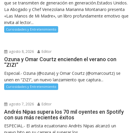
que se transmiten de generación en generación.Estados Unidos.
La Abogado y Chef Venezolana Marianna Montanaro presenta
«Las Manos de Mi Madre», un libro profundamente emotivo que
invita al lector...
Curiosidades y Entretenimiento
agosto 8, 2026
Editor
Ozuna y Omar Courtz encienden el verano con
“ZIZI”
Especial.- Ozuna (@ozuna) y Omar Courtz (@omarcourtz) se
unen en “ZIZI”, un nuevo lanzamiento que captura...
Curiosidades y Entretenimiento
agosto 7, 2026
Editor
Andrés Nipas supera los 70 mil oyentes en Spotify
con sus más recientes éxitos
ESPECIAL.- El artista ecuatoriano Andrés Nipas alcanzó un
nuevo hito en su carrera al superar los...