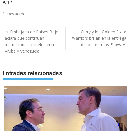
AFP/
Destacados
Navegación
Embajada de Países Bajos
Curry y los Golden State
de
aclara que continúan
Warriors brillan en la entrega
entradas
restricciones a vuelos entre
de los premios Espys
Aruba y Venezuela
Entradas relacionadas