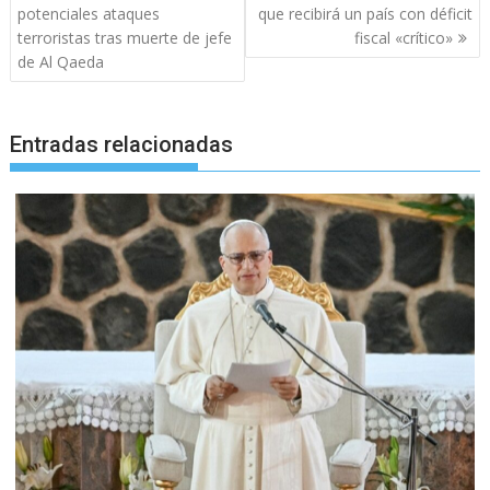
de
potenciales ataques
que recibirá un país con déficit
entradas
terroristas tras muerte de jefe
fiscal «crítico»
de Al Qaeda
Entradas relacionadas