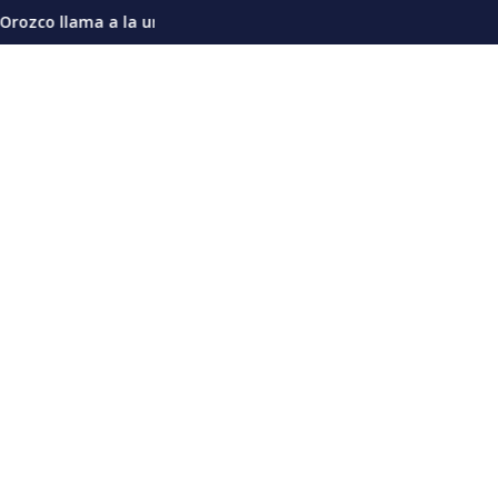
idad nacional y advierte sobre riesgos de divisiones en la actua
Meta es condenada a pagar 567 millones de dó