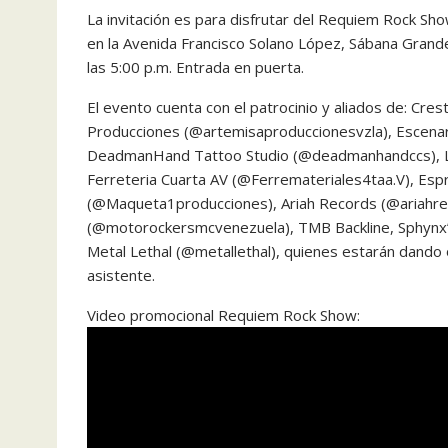
La invitación es para disfrutar del Requiem Rock Sh
en la Avenida Francisco Solano López, Sábana Grande,
las 5:00 p.m. Entrada en puerta.
El evento cuenta con el patrocinio y aliados de: Cre
Producciones (@artemisaproduccionesvzla), Escena
DeadmanHand Tattoo Studio (@deadmanhandccs), La M
Ferreteria Cuarta AV (@Ferremateriales4taa.V), Esp
(@Maqueta1producciones), Ariah Records (@ariahr
(@motorockersmcvenezuela), TMB Backline, Sphynx
Metal Lethal (@metallethal), quienes estarán dando o
asistente.
Video promocional Requiem Rock Show: