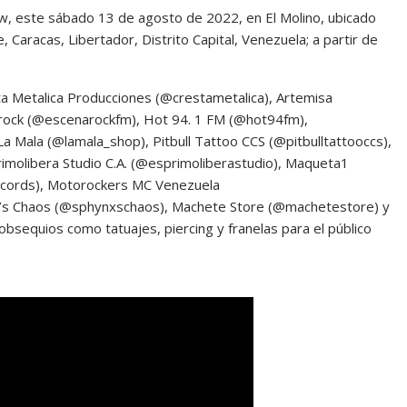
ow, este sábado 13 de agosto de 2022, en El Molino, ubicado
 Caracas, Libertador, Distrito Capital, Venezuela; a partir de
sta Metalica Producciones (@crestametalica), Artemisa
rock (@escenarockfm), Hot 94. 1 FM (@hot94fm),
ala (@lamala_shop), Pitbull Tattoo CCS (@pitbulltattooccs),
rimolibera Studio C.A. (@esprimoliberastudio), Maqueta1
ecords), Motorockers MC Venezuela
’s Chaos (@sphynxschaos), Machete Store (@machetestore) y
bsequios como tatuajes, piercing y franelas para el público