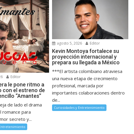
agosto 5, 2026
Editor
Kevin Montoya fortalece su
proyección internacional y
prepara su llegada a México
***El artista colombiano atraviesa
26
Editor
una nueva etapa de crecimiento
ra le pone ritmo a
profesional, marcada por
o con el estreno de
importantes colaboraciones dentro
encillo “Amantes”
de...
deja de lado el drama
Curiosidades y Entretenimiento
el romance para
mor secreto y...
 Entretenimiento