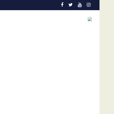
l coyuntura
lares por afectaciones a la salud mental de los niños
Vozinha genera furor en su presentación en el Colo Co