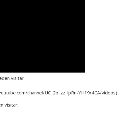
den visitar:
youtube.com/channel/UC_2b_zz_lpRn-YIli19r4CA/videos)
 visitar: