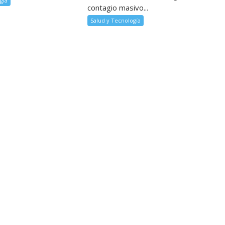
gía
contagio masivo...
Salud y Tecnología