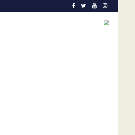
n temprana es la gran aliada para salvar vidas
Admisión de culpa