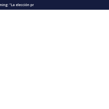
esidencial debería pautarse para diciembre de 2028”
Cáncer de pulmón en Venezuela: la detecció