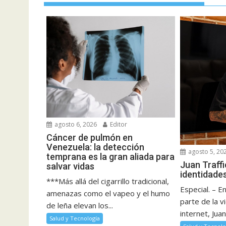
agosto 6, 2026
Editor
Cáncer de pulmón en
Venezuela: la detección
agosto 5, 20
temprana es la gran aliada para
Juan Traffi
salvar vidas
identidades
***Más allá del cigarrillo tradicional,
Especial. – 
amenazas como el vapeo y el humo
parte de la v
de leña elevan los...
internet, Juan
Salud y Tecnología