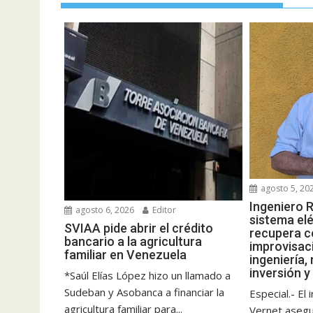
agosto 5, 20
Ingeniero R
agosto 6, 2026
Editor
sistema elé
SVIAA pide abrir el crédito
recupera c
bancario a la agricultura
improvisac
familiar en Venezuela
ingeniería,
inversión y
*Saúl Elías López hizo un llamado a
Sudeban y Asobanca a financiar la
Especial.- El
agricultura familiar para...
Vernet aseg