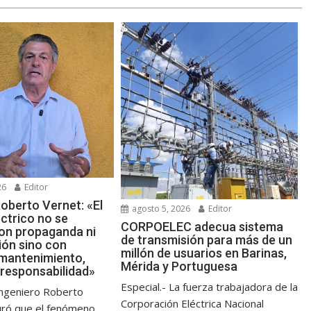
26
Editor
oberto Vernet: «El
agosto 5, 2026
Editor
ctrico no se
CORPOELEC adecua sistema
on propaganda ni
de transmisión para más de un
ión sino con
millón de usuarios en Barinas,
 mantenimiento,
Mérida y Portuguesa
 responsabilidad»
Especial.- La fuerza trabajadora de la
 ingeniero Roberto
Corporación Eléctrica Nacional
uró que el fenómeno