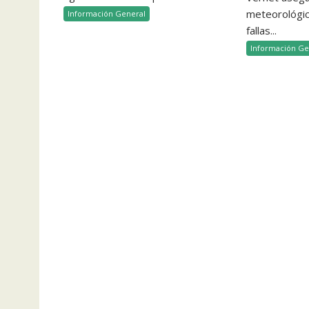
meteorológico
Información General
fallas...
Información Ge