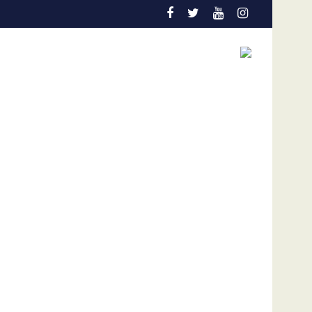
tección temprana es la gran aliada para salvar vidas
Admisión de culpa