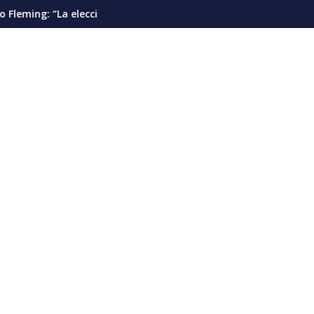
ntes”
ión presidencial debería pautarse para diciembre de 2028”
Cáncer de pulmón en Venezuela: la de