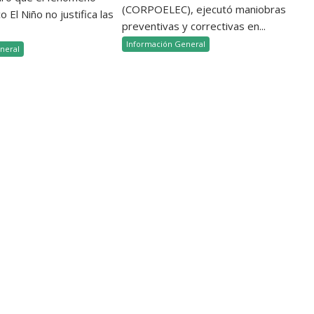
(CORPOELEC), ejecutó maniobras
 El Niño no justifica las
preventivas y correctivas en...
Información General
neral