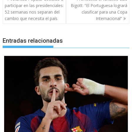
de
participar en las presidenciales:
Bigott: “El Portuguesa logrará
entradas
52 semanas nos separan del
clasificar para una Copa
cambio que necesita el país
Internacional”
Entradas relacionadas