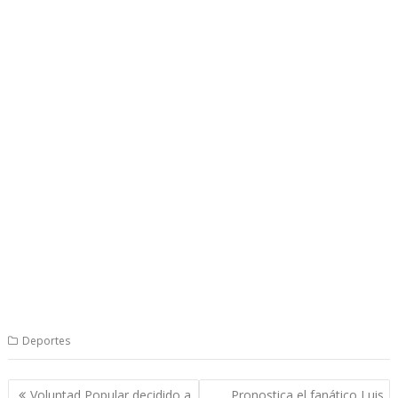
Deportes
Navegación
Voluntad Popular decidido a
Pronostica el fanático Luis