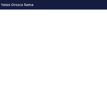
s
llama a la unidad nacional y advierte sobre riesgos de divisione
Meta es condenada a pagar 567 m