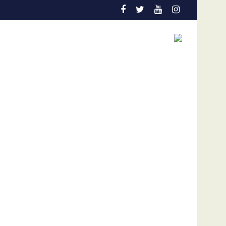
s en la actual coyuntura
illones de dólares por afectaciones a la salud mental de los n
Vozinha genera furor en su presentación e