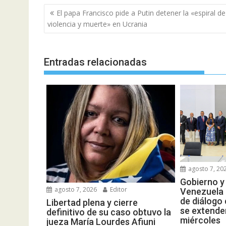
Navegación
El papa Francisco pide a Putin detener la «espiral de
de
violencia y muerte» en Ucrania
entradas
Entradas relacionadas
agosto 7, 20
Gobierno y
agosto 7, 2026
Editor
Venezuela 
de diálogo
Libertad plena y cierre
se extende
definitivo de su caso obtuvo la
miércoles
jueza María Lourdes Afiuni