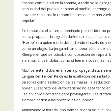
escribir como la sal en la comida, a todo se le agreg
comunidad del pueblo, cercano al pueblo, enemigo de
Esto me recuerda lo rimbombantes que se han vuelt
popular”.
Sin embargo, el sistema dominado por el Líder no pr
con la propaganda lograba darles otro significado, ca
“Héroe” era quien moría defendiendo el nazismo y no 
como un elogio. La jerga militar o, peor aún, la de la
Klemperer que se cuidaba con obsesión de repetir l
a sí mismo, usándolas, como si fuera la cosa más nat
Muchos entendidos en materia propagandística señala
Lengua del Tercer Reich es la exaltación del instinto
palabras como seducción de las masas, la seducción 
poder. El secreto del autoritarismo no está tanto en
usa en la vida cotidiana para prolongarse. Las dictad
siempre ceden a las apetencias del poder.
Agudizando la mirada, nos damos cuenta de que, rel