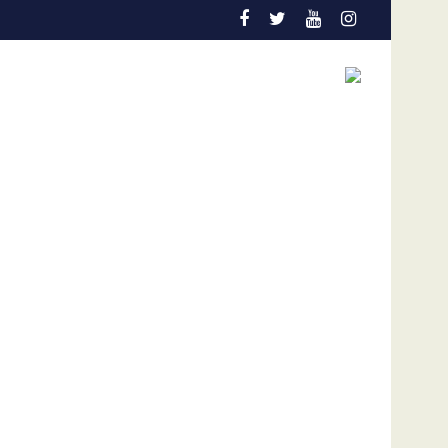
n la actual coyuntura
nes de dólares por afectaciones a la salud mental de los niño
Vozinha genera furor en su presentación en e