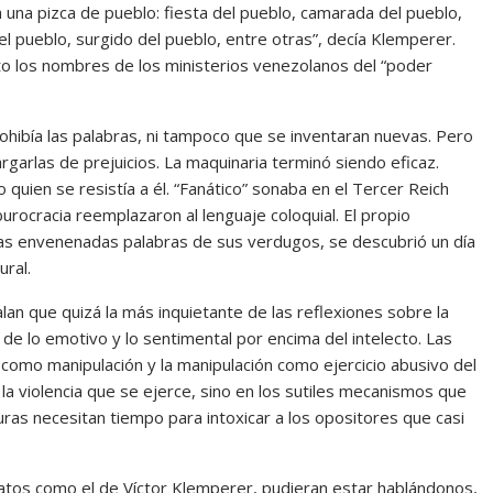
a una pizca de pueblo: fiesta del pueblo, camarada del pueblo,
l pueblo, surgido del pueblo, entre otras”, decía Klemperer.
o los nombres de los ministerios venezolanos del “poder
ohibía las palabras, ni tampoco que se inventaran nuevas. Pero
rgarlas de prejuicios. La maquinaria terminó siendo eficaz.
quien se resistía a él. “Fanático” sonaba en el Tercer Reich
 burocracia reemplazaron al lenguaje coloquial. El propio
as envenenadas palabras de sus verdugos, se descubrió un día
ural.
n que quizá la más inquietante de las reflexiones sobre la
, de lo emotivo y lo sentimental por encima del intelecto. Las
como manipulación y la manipulación como ejercicio abusivo del
 la violencia que se ejerce, sino en los sutiles mecanismos que
uras necesitan tiempo para intoxicar a los opositores que casi
atos como el de Víctor Klemperer, pudieran estar hablándonos,