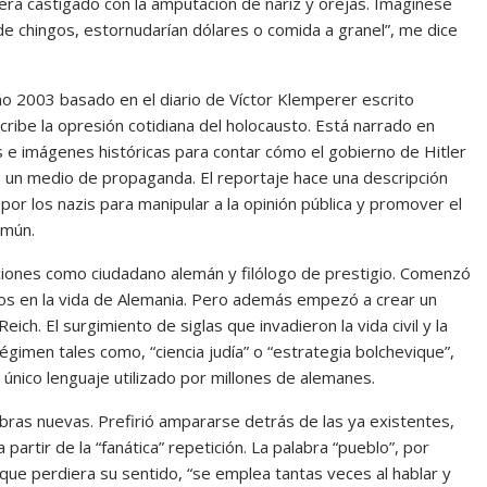
era castigado con la amputación de nariz y orejas. Imagínese
e chingos, estornudarían dólares o comida a granel”, me dice
o 2003 basado en el diario de Víctor Klemperer escrito
cribe la opresión cotidiana del holocausto. Está narrado en
 e imágenes históricas para contar cómo el gobierno de Hitler
o un medio de propaganda. El reportaje hace una descripción
r los nazis para manipular a la opinión pública y promover el
omún.
aciones como ciudadano alemán y filólogo de prestigio. Comenzó
bios en la vida de Alemania. Pero además empezó a crear un
ch. El surgimiento de siglas que invadieron la vida civil y la
égimen tales como, “ciencia judía” o “estrategia bolchevique”,
 único lenguaje utilizado por millones de alemanes.
bras nuevas. Prefirió ampararse detrás de las ya existentes,
partir de la “fanática” repetición. La palabra “pueblo”, por
 que perdiera su sentido, “se emplea tantas veces al hablar y