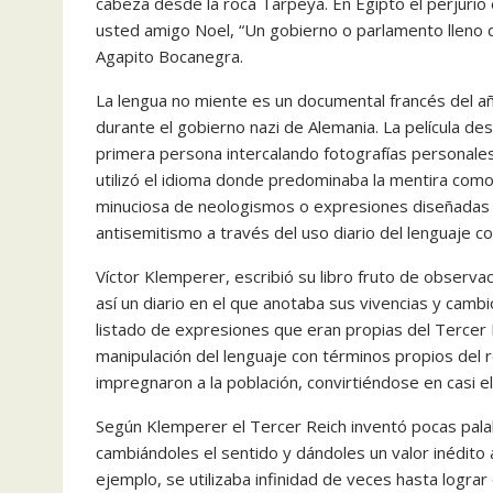
cabeza desde la roca Tarpeya. En Egipto el perjurio 
usted amigo Noel, “Un gobierno o parlamento lleno d
Agapito Bocanegra.
La lengua no miente es un documental francés del añ
durante el gobierno nazi de Alemania. La película des
primera persona intercalando fotografías personales
utilizó el idioma donde predominaba la mentira com
minuciosa de neologismos o expresiones diseñadas po
antisemitismo a través del uso diario del lenguaje c
Víctor Klemperer, escribió su libro fruto de observ
así un diario en el que anotaba sus vivencias y cam
listado de expresiones que eran propias del Tercer Rei
manipulación del lenguaje con términos propios del r
impregnaron a la población, convirtiéndose en casi el
Según Klemperer el Tercer Reich inventó pocas pala
cambiándoles el sentido y dándoles un valor inédito a 
ejemplo, se utilizaba infinidad de veces hasta lograr