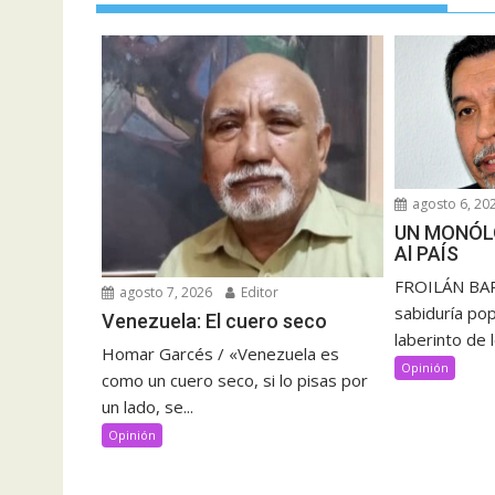
agosto 6, 20
UN MONÓL
Al PAÍS
FROILÁN BAR
agosto 7, 2026
Editor
sabiduría pop
Venezuela: El cuero seco
laberinto de 
Homar Garcés / «Venezuela es
Opinión
como un cuero seco, si lo pisas por
un lado, se...
Opinión