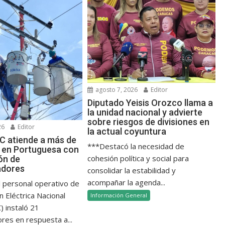
agosto 7, 2026
Editor
Diputado Yeisis Orozco llama a
la unidad nacional y advierte
sobre riesgos de divisiones en
26
Editor
la actual coyuntura
 atiende a más de
***Destacó la necesidad de
as en Portuguesa con
cohesión política y social para
ión de
adores
consolidar la estabilidad y
acompañar la agenda...
l personal operativo de
n Eléctrica Nacional
Información General
 instaló 21
res en respuesta a...