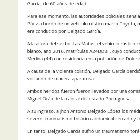
García, de 60 años de edad.
Para ese momento, las autoridades policiales señala
Páez a bordo de un vehículo rústico marca Toyota, m
era conducido por Delgado García.
A la altura del sector Las Matas, el vehículo rústi
blanco, año 2016, matrículas A24BD8F, cuyo conducto
Medina (44) con residencia en la población de Dolores
A causa de la violenta colisión, Delgado García perdió
volcando de manera aparatosa.
Ambos heridos fueron fueron llevados por una comisió
Miguel Oráa de la capital del estado Portuguesa.
A su ingreso, a Jhon Antonio Delgado López los méd
severo, traumatismo torácico abdominal cerrado y fr
En tanto, Delgado García sufrió un traumatismo torác