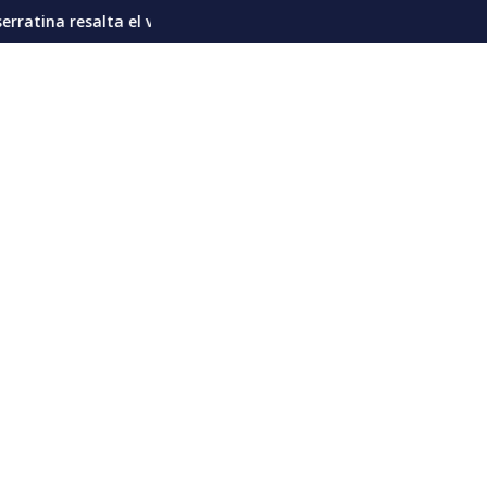
dvierte riesgo de “prolongar el poder” del Ejecutivo
alor de la proteína en la nutrición diaria del venezolano
Sub21 dorada