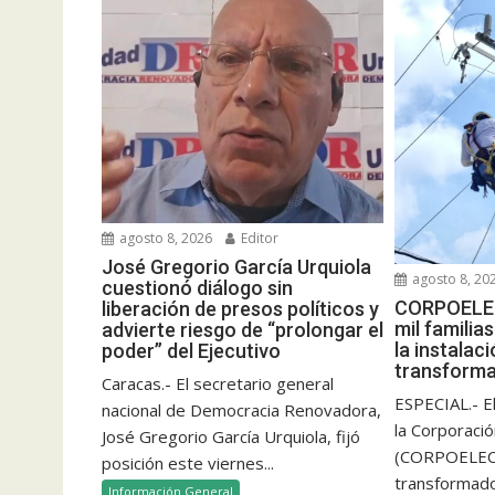
agosto 8, 2026
Editor
José Gregorio García Urquiola
agosto 8, 20
cuestionó diálogo sin
CORPOELEC
liberación de presos políticos y
mil famili
advierte riesgo de “prolongar el
la instalac
poder” del Ejecutivo
transform
Caracas.- El secretario general
ESPECIAL.- E
nacional de Democracia Renovadora,
la Corporació
José Gregorio García Urquiola, fijó
(CORPOELEC)
posición este viernes...
transformado
Información General