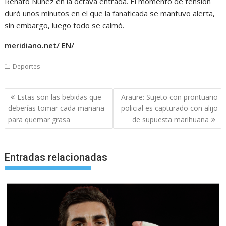
Renato Núñez en la octava entrada. El momento de tensión
duró unos minutos en el que la fanaticada se mantuvo alerta,
sin embargo, luego todo se calmó.
meridiano.net/ EN/
Deportes
Navegación
Estas son las bebidas que
Araure: Sujeto con prontuario
de
deberías tomar cada mañana
policial es capturado con alijo
entradas
para quemar grasa
de supuesta marihuana
Entradas relacionadas