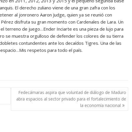
lo hizo en 2011, 2012, 2013 y 2015 y el pequeño segunda base
quis. El derecho zuliano viene de una gran zafra con los
etener al jonronero Aaron Judge, quien ya se reunió con
n Pérez disfruta su gran momento con Cardenales de Lara. Un
el terreno de juego…Ender Inciarte es una pieza de lujo para
 oro se muestra orgulloso de defender los colores de su tierra
o dobletes contundentes ante los decaídos Tigres. Una de las
espacio…Mis respetos para todo el país.
Fedecámaras aspira que voluntad de diálogo de Maduro
abra espacios al sector privado para el fortalecimiento de
la economía nacional