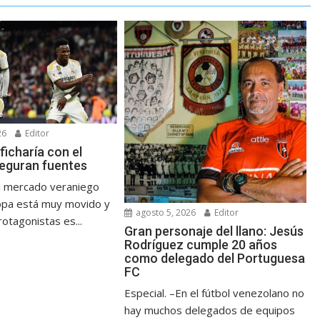
26
Editor
 ficharía con el
seguran fuentes
l mercado veraniego
opa está muy movido y
agosto 5, 2026
Editor
otagonistas es...
Gran personaje del llano: Jesús
Rodríguez cumple 20 años
como delegado del Portuguesa
FC
Especial. –En el fútbol venezolano no
hay muchos delegados de equipos