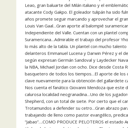
Leao, gran baluarte del Milán italiano y el emblemát
atacante Cody Gakpo. El goleador tulipán ha sido fulm
años promete seguir marcando y aprovechar el gran 
Louis Van Gaal…Gran aporte al balompié suramerica
Independiente del Valle. Cuentan con un plantel co
Suramericana…Admirable el trabajo del profesor Yho
lo más alto de la tabla. Un plantel con mucho talen
delanteros Emmanuel Lucena y Darwin Pérez y el defe
según expresan Germán Sandoval y Laydecker Nav
la NBA, Michael Jordan con ocho. Dice desde Costa Ri
basquetero de todos los tiempos…El aporte de los cr
clave nuevamente para la obtención del gallardete ca
Nos cuenta el fanático Giovanni Mendoza que este 
calurosa localidad neogranadina…Uno de los jugador
Shepherd, con un total de siete. Por cierto que el 
Trotamundos a defender su cetro…Gran abrazo para l
trabajando de lleno como pastor evangélico, predic
“Jabao”….COMO PRODUCE PELOTEROS el estado Aragua