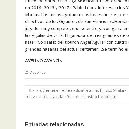
títulos de bateo en la Liga Americana. El veterano 
en 2014, 2016 y 2017…Pablo López interesa a los Yan
Marlins. Los mulos agotan todos los esfuerzos por r
directivos de los Gigantes de San Francisco…Herná
jugador muy completo, que se entrega con garra en 
las Águilas del Zulia. El ganador de tres guantes de
natal…Colosal lo del tiburón Ángel Aguilar con cuatr
grandes hazañas del actual certamen…Se terminó el 
AVELINO AVANCÍN
Deportes
Navegación
«Estoy enteramente dedicada a mis hijos»: Shakira
de
niega supuesta relación con su instructor de surf
entradas
Entradas relacionadas