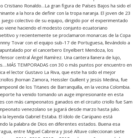
ico Cristiano Ronaldo…La gran figura de Países Bajos ha sido el
inante a la hora de definir con la tropa naranja. El joven de 23
juego colectivo de su equipo, dirigido por el experimentado
no viene haciendo el modesto conjunto ecuatoriano
mpetitivo y recientemente se proclamaron monarcas de la Copa
nnny Tovar con el equipo sub-17 de Portuguesa, llevándolo a
to apuntalado por el cancerbero Enyelbert Mendoza, los
nsor central Ángel Ramírez. Una cantera llanera de lujo,
as….MÁS TEMPORADAS con 30 o más puntos por encuentro en
ca el lector Gustavo La Riva, que este ha sido el mejor
iollos Jhornan Zamora, Heissler Guillent y Jesús Medina, fue
mpeonil de los Titanes de Barranquilla, en la vecina Colombia.
deporte ha venido tomando un auge impresionante en esta
es con más campeonatos ganados en el circuito criollo fue Sam
campeonato venezolano se jugará desde marzo hasta julio.
a leyenda Gabriel Estaba. El ídolo de Carúpano está
ando la palabra de Dios en diferentes estados. Buena esa
, entre Miguel Cabrera y José Altuve coleccionan siete