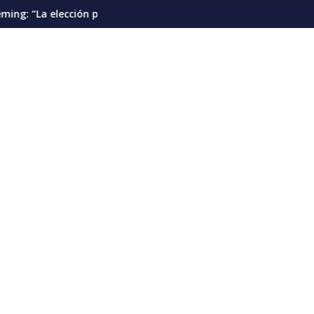
ial debería pautarse para diciembre de 2028”
Cáncer de pulmón en Venezuela: la detección tempr