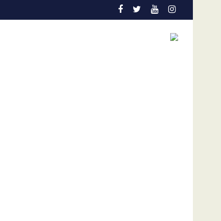
esaparecidas en La Guaira, según gobernador de la entidad
Países de América condenan plan de los Ortega de eli