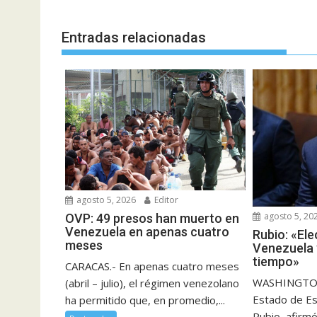
entradas
Entradas relacionadas
agosto 5, 2026
Editor
agosto 5, 20
OVP: 49 presos han muerto en
Venezuela en apenas cuatro
Rubio: «El
meses
Venezuela 
tiempo»
CARACAS.- En apenas cuatro meses
WASHINGTON.
(abril – julio), el régimen venezolano
Estado de E
ha permitido que, en promedio,...
Rubio, afirmó