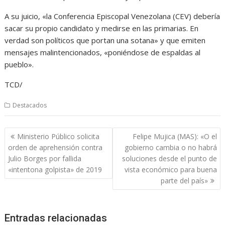
A su juicio, «la Conferencia Episcopal Venezolana (CEV) debería
sacar su propio candidato y medirse en las primarias. En
verdad son políticos que portan una sotana» y que emiten
mensajes malintencionados, «poniéndose de espaldas al
pueblo».
TCD/
Destacados
Navegación
Ministerio Público solicita
Felipe Mujica (MAS): «O el
de
orden de aprehensión contra
gobierno cambia o no habrá
entradas
Julio Borges por fallida
soluciones desde el punto de
«intentona golpista» de 2019
vista económico para buena
parte del país»
Entradas relacionadas