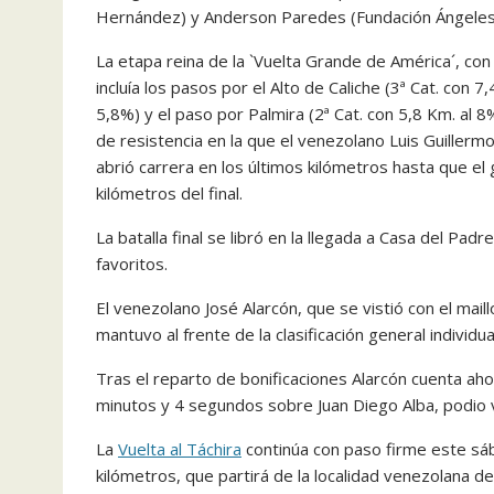
Hernández) y Anderson Paredes (Fundación Ángeles
La etapa reina de la `Vuelta Grande de América´, co
incluía los pasos por el Alto de Caliche (3ª Cat. con 7
5,8%) y el paso por Palmira (2ª Cat. con 5,8 Km. al 8
de resistencia en la que el venezolano Luis Guillerm
abrió carrera en los últimos kilómetros hasta que el
kilómetros del final.
La batalla final se libró en la llegada a Casa del 
favoritos.
El venezolano José Alarcón, que se vistió con el maillo
mantuvo al frente de la clasificación general individu
Tras el reparto de bonificaciones Alarcón cuenta ah
minutos y 4 segundos sobre Juan Diego Alba, podio vi
La
Vuelta al Táchira
continúa con paso firme este sáb
kilómetros, que partirá de la localidad venezolana d