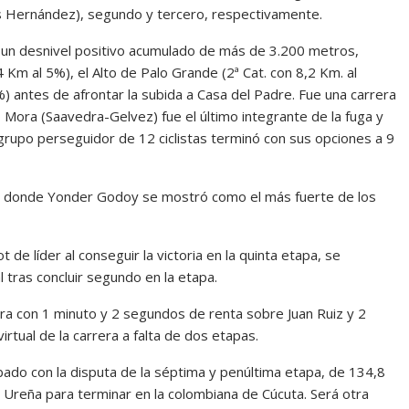
 Hernández), segundo y tercero, respectivamente.
n un desnivel positivo acumulado de más de 3.200 metros,
,4 Km al 5%), el Alto de Palo Grande (2ª Cat. con 8,2 Km. al
%) antes de afrontar la subida a Casa del Padre. Fue una carrera
o Mora (Saavedra-Gelvez) fue el último integrante de la fuga y
 grupo perseguidor de 12 ciclistas terminó con sus opciones a 9
Padre donde Yonder Godoy se mostró como el más fuerte de los
t de líder al conseguir la victoria en la quinta etapa, se
al tras concluir segundo en la etapa.
ora con 1 minuto y 2 segundos de renta sobre Juan Ruiz y 2
rtual de la carrera a falta de dos etapas.
ado con la disputa de la séptima y penúltima etapa, de 134,8
e Ureña para terminar en la colombiana de Cúcuta. Será otra