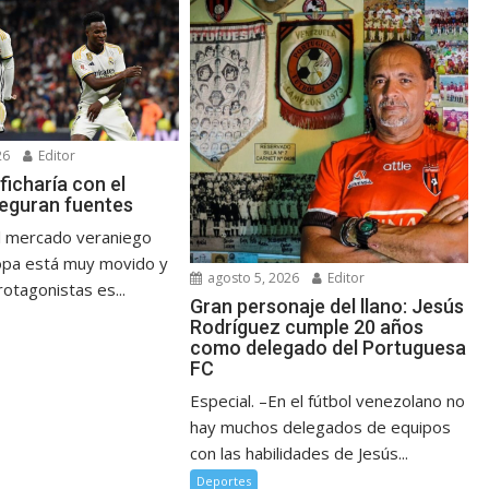
26
Editor
 ficharía con el
seguran fuentes
l mercado veraniego
opa está muy movido y
agosto 5, 2026
Editor
otagonistas es...
Gran personaje del llano: Jesús
Rodríguez cumple 20 años
como delegado del Portuguesa
FC
Especial. –En el fútbol venezolano no
hay muchos delegados de equipos
con las habilidades de Jesús...
Deportes