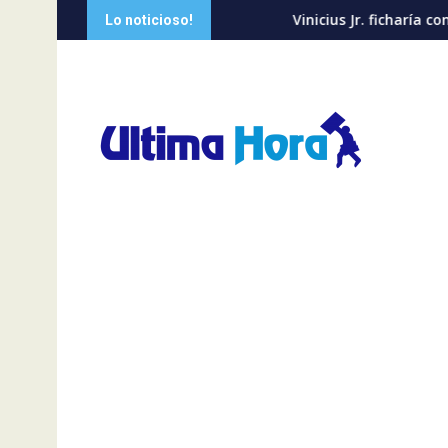
Saltar
s
Vinicius Jr. ficharía con el Arsenal, aseguran
Lo noticioso!
al
contenido