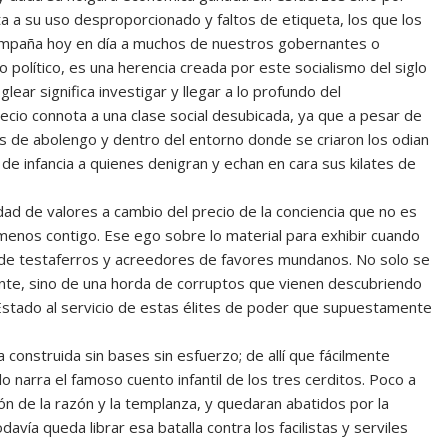
ta a su uso desproporcionado y faltos de etiqueta, los que los
acompaña hoy en día a muchos de nuestros gobernantes o
político, es una herencia creada por este socialismo del siglo
ear significa investigar y llegar a lo profundo del
ecio connota a una clase social desubicada, ya que a pesar de
s de abolengo y dentro del entorno donde se criaron los odian
e infancia a quienes denigran y echan en cara sus kilates de
idad de valores a cambio del precio de la conciencia que no es
menos contigo. Ese ego sobre lo material para exhibir cuando
 de testaferros y acreedores de favores mundanos. No solo se
iente, sino de una horda de corruptos que vienen descubriendo
n Estado al servicio de estas élites de poder que supuestamente
 construida sin bases sin esfuerzo; de allí que fácilmente
lo narra el famoso cuento infantil de los tres cerditos. Poco a
n de la razón y la templanza, y quedaran abatidos por la
odavía queda librar esa batalla contra los facilistas y serviles