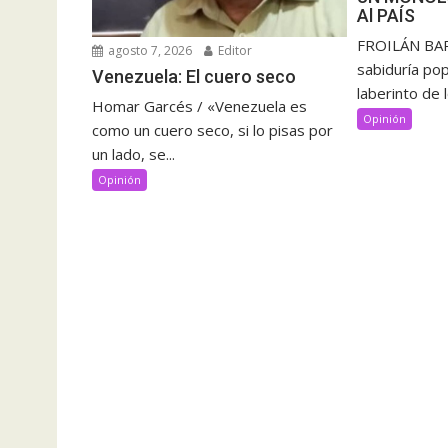
Al PAÍS
FROILÁN BAR
agosto 7, 2026
Editor
sabiduría pop
Venezuela: El cuero seco
laberinto de 
Homar Garcés / «Venezuela es
Opinión
como un cuero seco, si lo pisas por
un lado, se...
Opinión