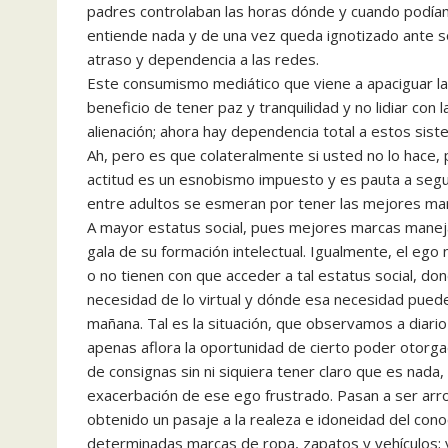
padres controlaban las horas dónde y cuando podíam
entiende nada y de una vez queda ignotizado ante so
atraso y dependencia a las redes.
Este consumismo mediático que viene a apaciguar la
beneficio de tener paz y tranquilidad y no lidiar co
alienación; ahora hay dependencia total a estos si
Ah, pero es que colateralmente si usted no lo hace, 
actitud es un esnobismo impuesto y es pauta a segui
entre adultos se esmeran por tener las mejores mar
A mayor estatus social, pues mejores marcas mane
gala de su formación intelectual. Igualmente, el eg
o no tienen con que acceder a tal estatus social, do
necesidad de lo virtual y dónde esa necesidad puede 
mañana. Tal es la situación, que observamos a diari
apenas aflora la oportunidad de cierto poder otorga
de consignas sin ni siquiera tener claro que es nada
exacerbación de ese ego frustrado. Pasan a ser arr
obtenido un pasaje a la realeza e idoneidad del con
determinadas marcas de ropa, zapatos y vehículos; 