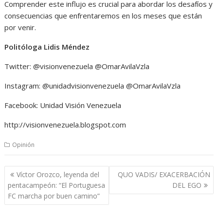
Comprender este influjo es crucial para abordar los desafíos y
consecuencias que enfrentaremos en los meses que están
por venir.
Politóloga Lidis Méndez
Twitter: @visionvenezuela @OmarAvilaVzla
Instagram: @unidadvisionvenezuela @OmarAvilaVzla
Facebook: Unidad Visión Venezuela
http://visionvenezuela.blogspot.com
Opinión
Navegación
Víctor Orozco, leyenda del
QUO VADIS/ EXACERBACIÓN
de
pentacampeón: “El Portuguesa
DEL EGO
entradas
FC marcha por buen camino”