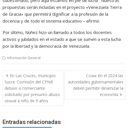
subestimado, pero aquí estamos en pie de lucha . Nuestras
propuestas serán incluidas en el proyecto «Venezuela Tierra
de Gracia» que permitirá dignificar a la profesión de la
docencia y de todo el sistema educativo – afirmó.
Por último, Núñez hizo un llamado a todos los docentes
activos y jubilados en el estado a que se sumen a esta lucha
por la libertad y la democracia de Venezuela.
Información General
Navegación
En Las Cruces, municipio
Cciaa: En el 2024 las
de
Sucre: Comisión del CPNB
autoridades gubernamentales
entradas
detuvo a comerciante
deben permitir dinamizar la
solicitado por presunto abuso
economía
sexual a niño de 9 años
Entradas relacionadas