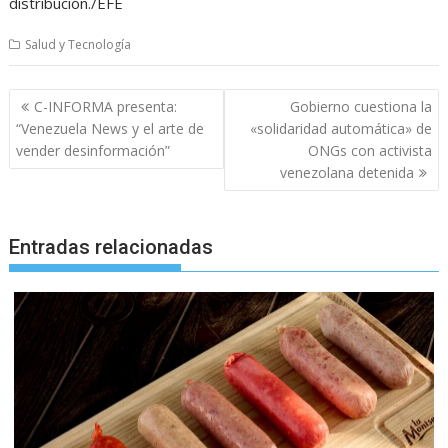
distribución./EFE
Salud y Tecnología
Navegación
C-INFORMA presenta:
Gobierno cuestiona la
de
“Venezuela News y el arte de
«solidaridad automática» de
entradas
vender desinformación”
ONGs con activista
venezolana detenida
Entradas relacionadas